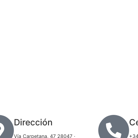
 quede sin Hogar
Dirección
Ce
Vía Carpetana, 47 28047 ·
+34