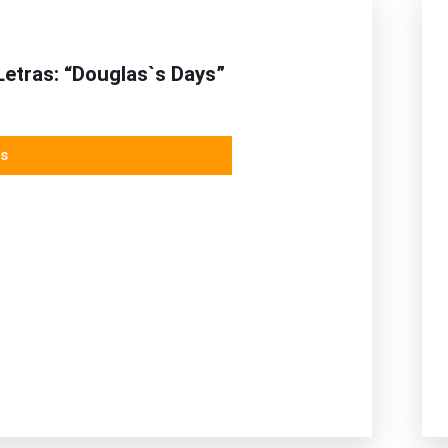
Letras: “Douglas`s Days”
s